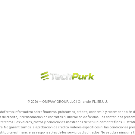
© 2026 — ONEWAY GROUP, LLC | Orlando, FL, EE. UU.
ataforma informativa sobre finanzas, préstamos, crédito, economía y recomendación 
s de crédito, intermediación de contratos ni liberación de fondos. Los contenidos presen
erceros. Los valores, plazos y condiciones mostrados tienen únicamente fines ilustrati
ra. No garantizamos la aprobación de crédito, valores específicos ni las condiciones pres
stituciones financieras responsables de los servicios divulgados. No se cobra ninguna t