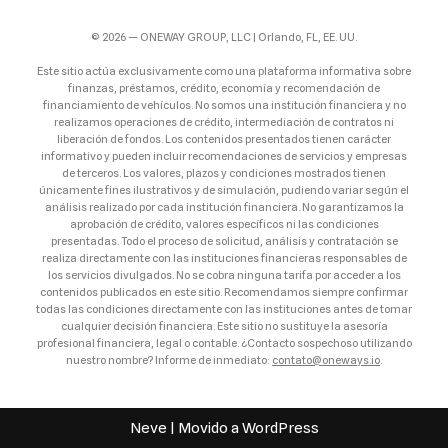
© 2026 — ONEWAY GROUP, LLC | Orlando, FL, EE. UU.
Este sitio actúa exclusivamente como una plataforma informativa sobre
finanzas, préstamos, crédito, economía y recomendación de
financiamiento de vehículos. No somos una institución financiera y no
realizamos operaciones de crédito, intermediación de contratos ni
liberación de fondos. Los contenidos presentados tienen carácter
informativo y pueden incluir recomendaciones de servicios y empresas
de terceros. Los valores, plazos y condiciones mostrados tienen
únicamente fines ilustrativos y de simulación, pudiendo variar según el
análisis realizado por cada institución financiera. No garantizamos la
aprobación de crédito, valores específicos ni las condiciones
presentadas. Todo el proceso de solicitud, análisis y contratación se
realiza directamente con las instituciones financieras responsables de
los servicios divulgados. No se cobra ninguna tarifa por acceder a los
contenidos publicados en este sitio. Recomendamos siempre confirmar
todas las condiciones directamente con las instituciones antes de tomar
cualquier decisión financiera. Este sitio no sustituye la asesoría
profesional financiera, legal o contable. ¿Contacto sospechoso utilizando
nuestro nombre? Informe de inmediato:
contato@oneways.io
.
Neve
| Movido a
WordPress