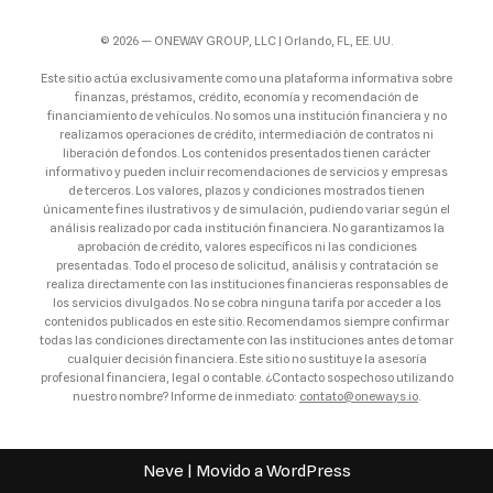
© 2026 — ONEWAY GROUP, LLC | Orlando, FL, EE. UU.
Este sitio actúa exclusivamente como una plataforma informativa sobre
finanzas, préstamos, crédito, economía y recomendación de
financiamiento de vehículos. No somos una institución financiera y no
realizamos operaciones de crédito, intermediación de contratos ni
liberación de fondos. Los contenidos presentados tienen carácter
informativo y pueden incluir recomendaciones de servicios y empresas
de terceros. Los valores, plazos y condiciones mostrados tienen
únicamente fines ilustrativos y de simulación, pudiendo variar según el
análisis realizado por cada institución financiera. No garantizamos la
aprobación de crédito, valores específicos ni las condiciones
presentadas. Todo el proceso de solicitud, análisis y contratación se
realiza directamente con las instituciones financieras responsables de
los servicios divulgados. No se cobra ninguna tarifa por acceder a los
contenidos publicados en este sitio. Recomendamos siempre confirmar
todas las condiciones directamente con las instituciones antes de tomar
cualquier decisión financiera. Este sitio no sustituye la asesoría
profesional financiera, legal o contable. ¿Contacto sospechoso utilizando
nuestro nombre? Informe de inmediato:
contato@oneways.io
.
Neve
| Movido a
WordPress