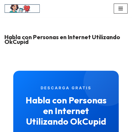
Pular
para
o
Habla con Personas en Internet Utilizando
conteúdo
OkCupid
DESCARGA GRATIS
Habla con Personas
en Internet
Utilizando OkCupid