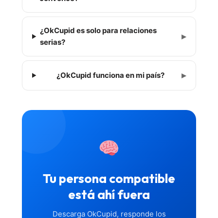
¿OkCupid es solo para relaciones
▸
serias?
▸
¿OkCupid funciona en mi país?
Tu persona compatible
está ahí fuera
Descarga OkCupid, responde los